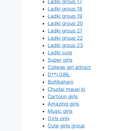
Ladki group 17
Ladki group 18
Ladki group 19
Ladki group 20
Ladki group 21
Ladki group 22
Ladki group 23
Ladki cute
Super girls
College girl attract
D**I GIRL
Boltikahani
Chudai mausi ki
Cartoon girls
Amazing girls
Music girls
Girls only
Cute girls group