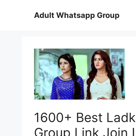
Skip
to
Adult Whatsapp Group
content
1600+ Best Ladk
Group Link Join 